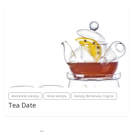
Alkoholické koktejly
Horké koktejly
Koktejly Becherovka Original
Tea Date