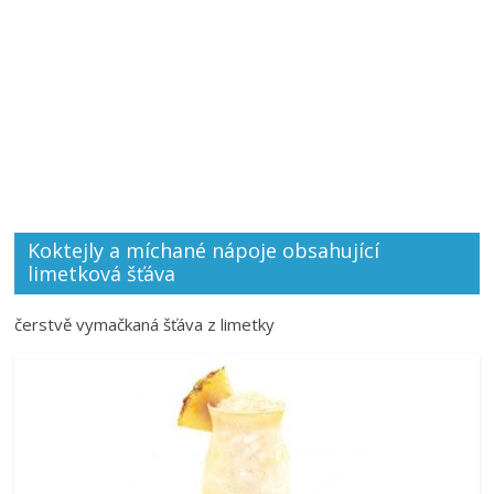
Koktejly a míchané nápoje obsahující
limetková šťáva
čerstvě vymačkaná šťáva z limetky