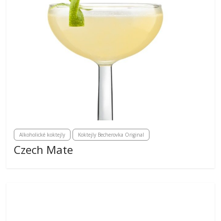
Alkoholické koktejly
Koktejly Becherovka Original
Czech Mate