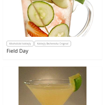
Alkoholické koktejly
Koktejly Becherovka Original
Field Day