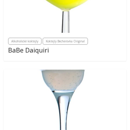
Alkoholické koktejly
Koktejly Becherovka Original
BaBe Daiquiri