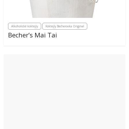
Alkoholické koktejly
Koktejly Becherovka Original
Becher’s Mai Tai