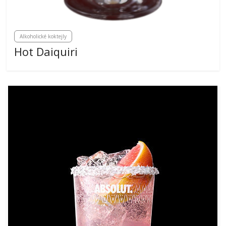
Alkoholické koktejly
Hot Daiquiri