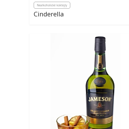
Nealkoholické koktejly
Cinderella