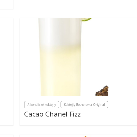
Alkoholické koktejly
Koktejly Becherovka Original
Cacao Chanel Fizz