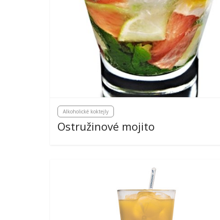
Alkoholické koktejly
Ostružinové mojito