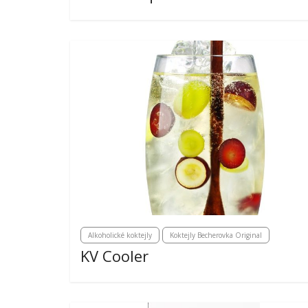
Alkoholické koktejly
Koktejly Becherovka Original
KV Cooler