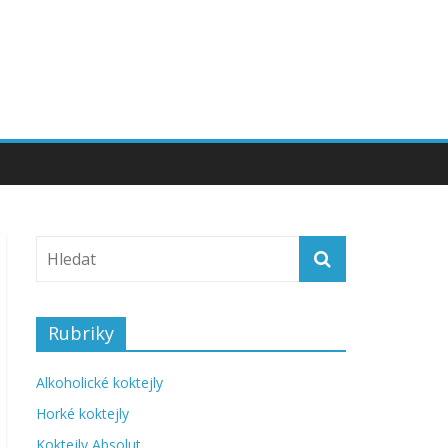
Rubriky
Alkoholické koktejly
Horké koktejly
Koktejly Absolut