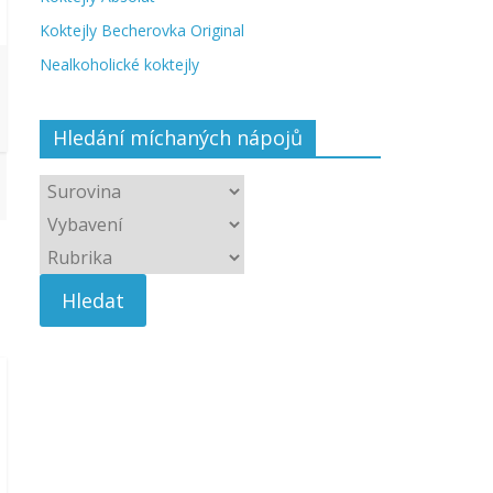
Koktejly Becherovka Original
Nealkoholické koktejly
Hledání míchaných nápojů