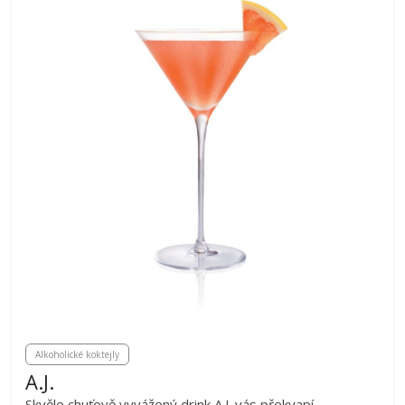
Alkoholické koktejly
A.J.
Skvěle chuťově vyvážený drink A.J. vás překvapí