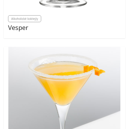
Alkoholické koktejly
Vesper