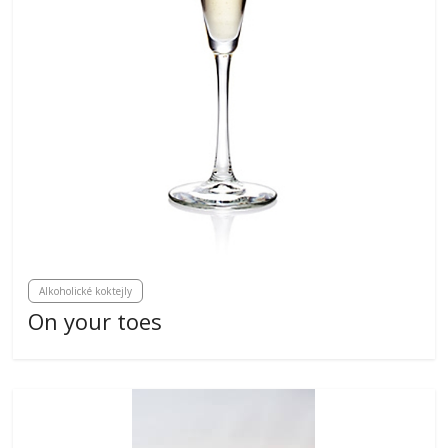
Alkoholické koktejly
On your toes