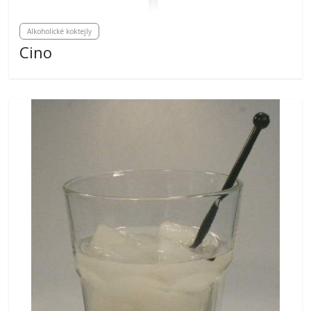
Alkoholické koktejly
Cino