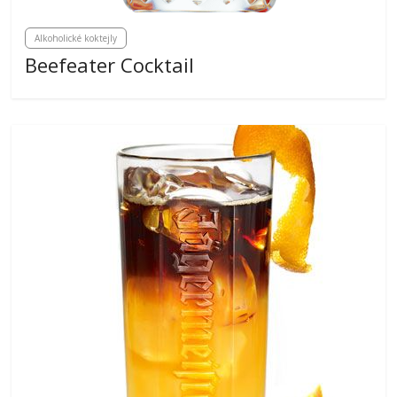
Alkoholické koktejly
Beefeater Cocktail