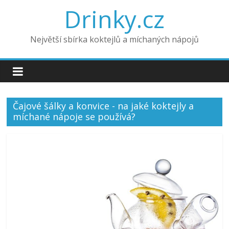
Drinky.cz
Největší sbírka koktejlů a míchaných nápojů
Čajové šálky a konvice - na jaké koktejly a
míchané nápoje se používá?