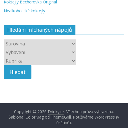
Koktejly Becherovka Original
Nealkoholické koktejly
Hledání míchaných nápojů
Copyright © 2026
Drinky.cz
. Všechna práva vyhrazena.
Šablona:
ColorMag
od ThemeGrill. Používáme
WordPress
(v
češtině).