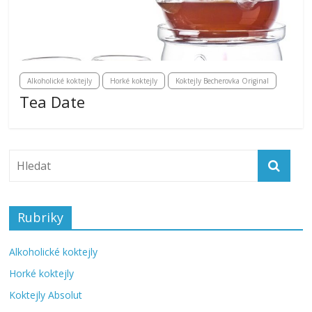
Alkoholické koktejly
Horké koktejly
Koktejly Becherovka Original
Tea Date
Rubriky
Alkoholické koktejly
Horké koktejly
Koktejly Absolut