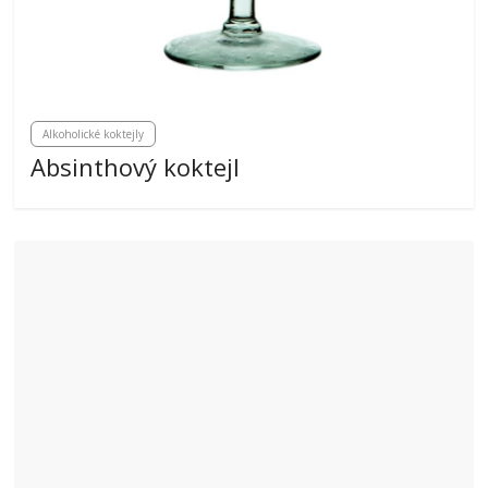
Alkoholické koktejly
Absinthový koktejl