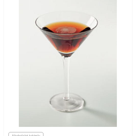
Alkoholické koktejly