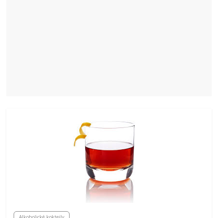
Alkoholické koktejly