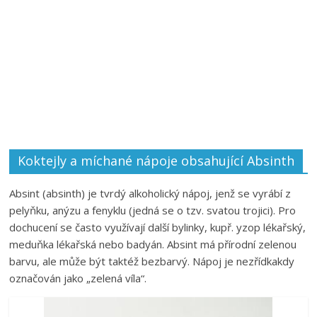
Koktejly a míchané nápoje obsahující Absinth
Absint (absinth) je tvrdý alkoholický nápoj, jenž se vyrábí z
pelyňku, anýzu a fenyklu (jedná se o tzv. svatou trojici). Pro
dochucení se často využívají další bylinky, kupř. yzop lékařský,
meduňka lékařská nebo badyán. Absint má přírodní zelenou
barvu, ale může být taktéž bezbarvý. Nápoj je nezřídkakdy
označován jako „zelená víla“.