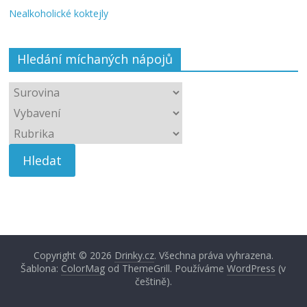
Nealkoholické koktejly
Hledání míchaných nápojů
Copyright © 2026
Drinky.cz
. Všechna práva vyhrazena.
Šablona:
ColorMag
od ThemeGrill. Používáme
WordPress
(v
češtině).