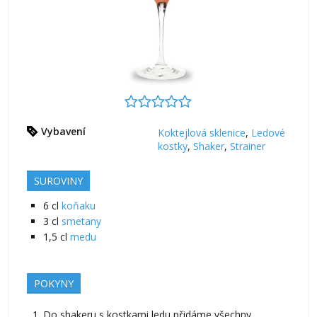
Vybavení
Koktejlová sklenice
,
Ledové
kostky
,
Shaker
,
Strainer
SUROVINY
6
cl
koňaku
3
cl
smetany
1,5
cl
medu
POKYNY
Do shakeru s kostkami ledu přidáme všechny