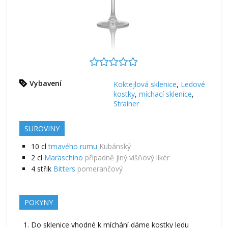
Vybavení
Koktejlová sklenice
,
Ledové
kostky
,
míchací sklenice
,
Strainer
SUROVINY
10
cl
tmavého rumu
Kubánský
2
cl
Maraschino
případně jiný višňový likér
4
střik
Bitters
pomerančový
POKYNY
Do sklenice vhodné k míchání dáme kostky ledu