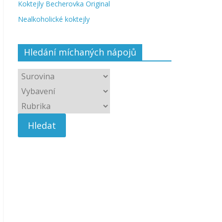
Koktejly Becherovka Original
Nealkoholické koktejly
Hledání míchaných nápojů