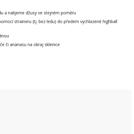
edu a nalijeme džusy ve stejném poměru
omocí straineru (tj. bez ledu) do předem vychlazené highball
dinou
e či ananasu na okraj sklenice