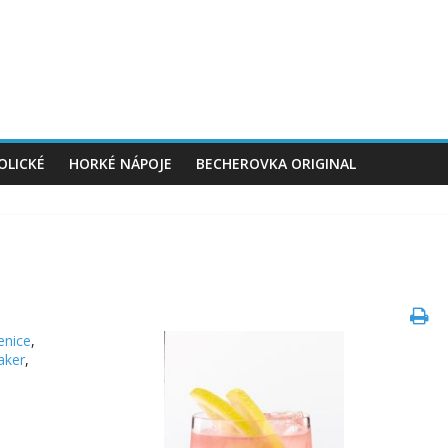
OLICKÉ
HORKÉ NÁPOJE
BECHEROVKA ORIGINAL
enice
,
aker
,