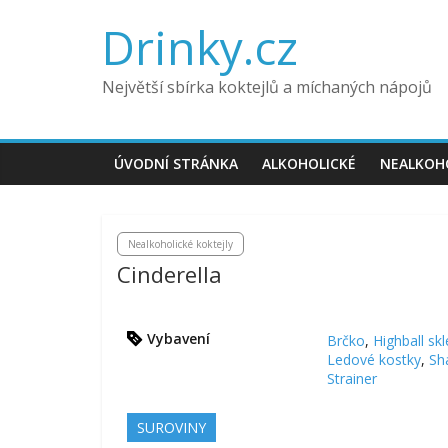
Drinky.cz
Největší sbírka koktejlů a míchaných nápojů
ÚVODNÍ STRÁNKA
ALKOHOLICKÉ
NEALKOH
Nealkoholické koktejly
Cinderella
Vybavení
Brčko
,
Highball skl
Ledové kostky
,
Sh
Strainer
SUROVINY