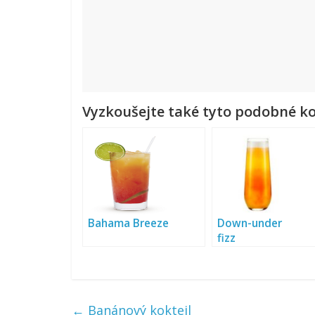
Vyzkoušejte také tyto podobné ko
Bahama Breeze
Down-under
fizz
←
Banánový koktejl