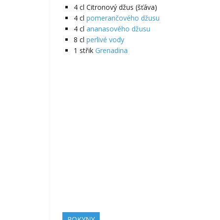
4
cl
Citronový džus (šťáva)
4
cl
pomerančového džusu
4
cl
ananasového džusu
8
cl
perlivé vody
1
střik
Grenadina
POKYNY