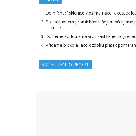
Do míchací sklenice vložíme několik kostek l
Po důkladném promíchání v šejkru přelijeme p
sklenice
Dolijeme sodou a na vrch zastříkneme grena
Přidáme brčko a jako ozdobu plátek pomeranč
SDÍLET TENTO RECEPT